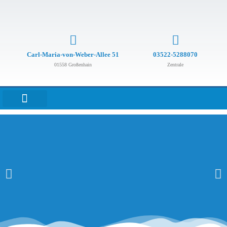
Carl-Maria-von-Weber-Allee 51
03522-5288070
01558 Großenhain
Zentrale
ROBOTIKGESTÜTZTE THERAPIE